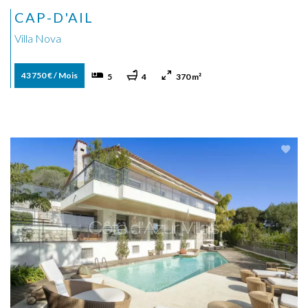
CAP-D'AIL
Villa Nova
43 750 € / Mois
5
4
370 m²