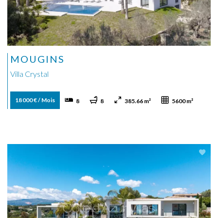
MOUGINS
Villa Crystal
18 000 € / Mois
8
8
385.66 m²
5600 m²