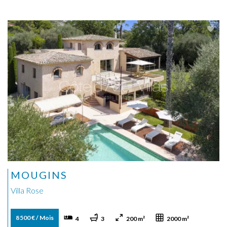
MOUGINS
Villa Rose
8 500 € / Mois
4
3
200 m²
2000 m²