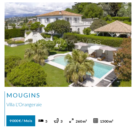
MOUGINS
Villa L'Orangeraie
9 000 € / Mois
5
3
260 m²
1500 m²