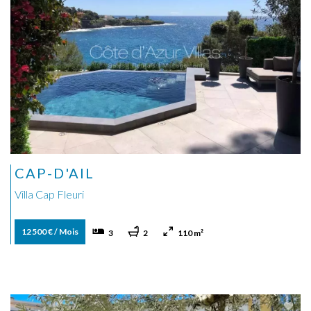
CAP-D'AIL
Villa Cap Fleuri
12 500 € / Mois
3
2
110 m²