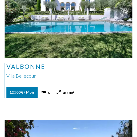
VALBONNE
Villa Bellecour
12 500 € / Mois
6
400 m²