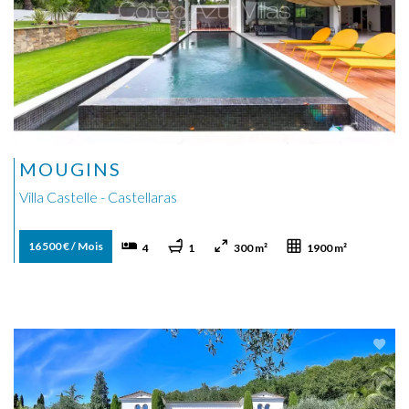
MOUGINS
Villa Castelle - Castellaras
16 500 € / Mois
4
1
300 m²
1900 m²