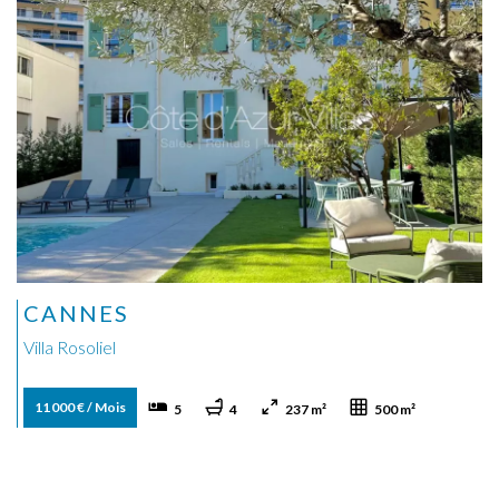
CANNES
Villa Rosoliel
11 000 € / Mois
5
4
237 m²
500 m²