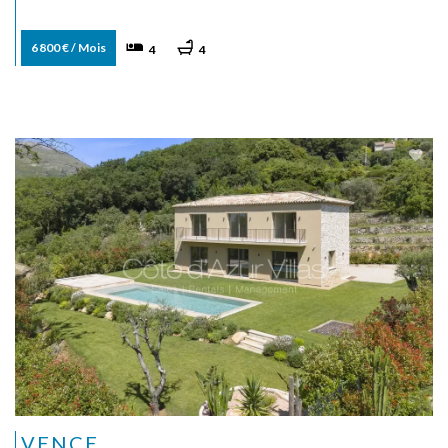
6 800 € / Mois
4
4
VENCE