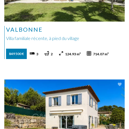
VALBONNE
Villa familiale récente, à pied du village
849 500 €
3
2
124.93 m²
714.07 m²