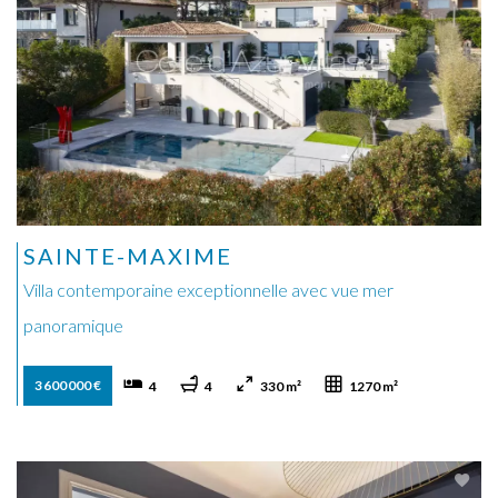
SAINTE-MAXIME
Villa contemporaine exceptionnelle avec vue mer
panoramique
3 600 000 €
4
4
330 m²
1270 m²