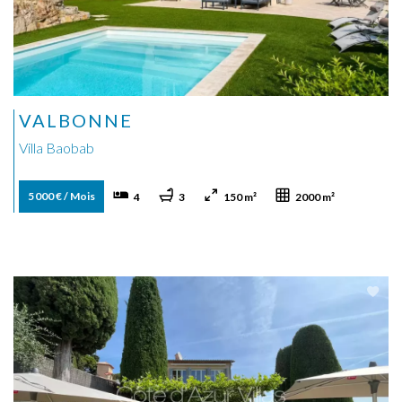
VALBONNE
Villa Baobab
5 000 € / Mois
4
3
150 m²
2000 m²