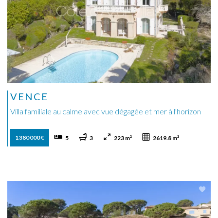
VENCE
Villa familiale au calme avec vue dégagée et mer à l'horizon
1 380 000 €
5
3
223 m²
2619.8 m²