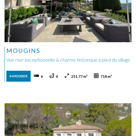
MOUGINS
Vue mer exceptionnelle & charme historique à pied du village
4 490 000 €
6
4
251.77 m²
718 m²