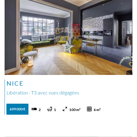
NICE
Libération - T3 avec vues dégagées
699 000 €
2
1
100 m²
6 m²